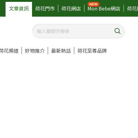
文章資訊
荷花門市
荷花網店
Mon Bebe網店
荷花
荷花頻道
好物推介
最新熱話
荷花至尊品牌