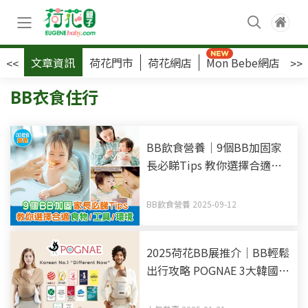
文章資訊
荷花門市
荷花網店
Mon Bebe網店
荷
<<
>>
BB衣食住行
BB飲食營養｜9個BB加固家
長必睇Tips 教你選擇合適食
物/工具/環境
BB飲食營養 2025-09-12
2025荷花BB展推介｜BB輕鬆
出行攻略 POGNAE 3大韓國國
民BB腰凳揹帶 減輕髖骨壓力