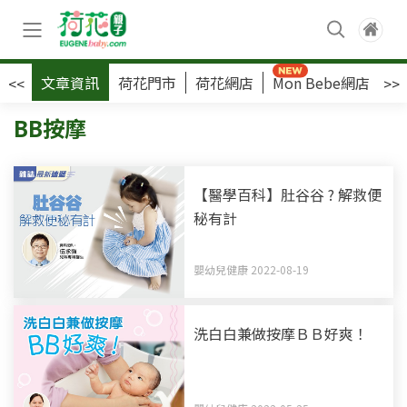
文章資訊
荷花門市
荷花網店
Mon Bebe網店
荷
<<
>>
BB按摩
【醫學百科】肚谷谷 ? 解救便
秘有計
嬰幼兒健康 2022-08-19
洗白白兼做按摩ＢＢ好爽！