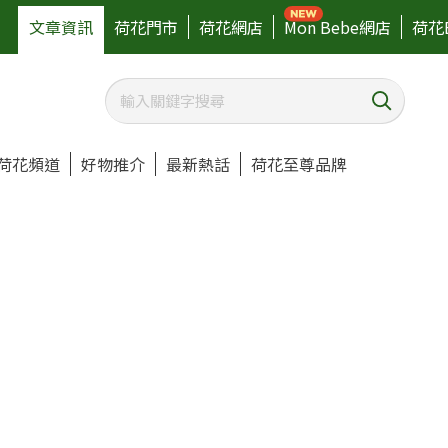
文章資訊
荷花門市
荷花網店
Mon Bebe網店
荷花
荷花頻道
好物推介
最新熱話
荷花至尊品牌