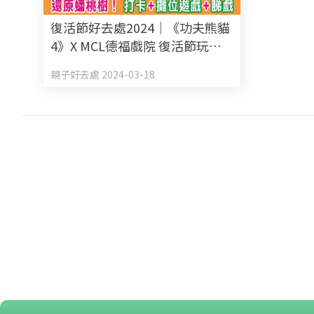
復活節好去處2024｜《功夫熊貓
4》X MCL德福戲院 復活節玩轉
「龍戰士訓練營」 還原蟠桃樹！
親子好去處 2024-03-18
打卡+攤位遊戲+看電影