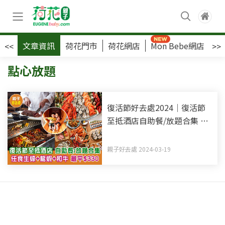
文章資訊
荷花門市
荷花網店
Mon Bebe網店
荷
<<
>>
點心放題
復活節好去處2024｜復活節
至抵酒店自助餐/放題合集 任
食生蠔+龍蝦+和牛 最平$330
親子好去處 2024-03-19