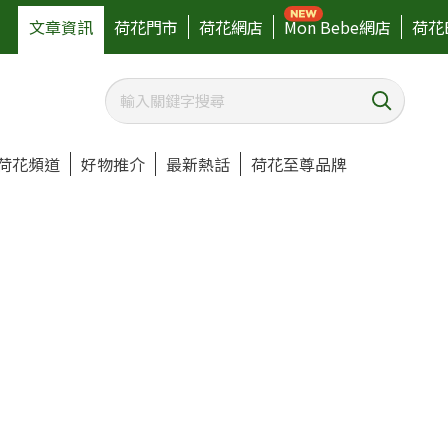
文章資訊
荷花門市
荷花網店
Mon Bebe網店
荷花
荷花頻道
好物推介
最新熱話
荷花至尊品牌