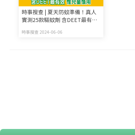
時事搜查 | 夏天防蚊準備！真人
實測25款驅蚊劑 含DEET最有效
惟兒童慎用 附消委會9款滿分推
時事搜查 2024-06-06
介