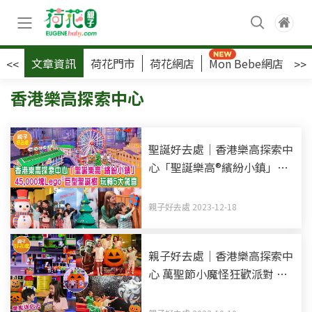
文章資訊
荷花門市
荷花網店
Mon Bebe網店
荷
<<
>>
香港樂高探索中心
聖誕好去處｜香港樂高探索中
心「聖誕樂高®繽紛小鎮」
45,000塊Lego®巨型聖誕樹
玩轉5大驚喜
親子好去處 2023-12-18
親子好去處｜香港樂高探索中
心 萬聖節小魔怪狂歡派對 打
卡+工作坊+4D動感體驗