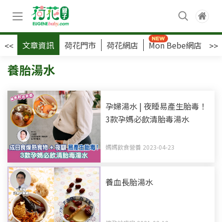
文章資訊
荷花門市
荷花網店
Mon Bebe網店
荷
<<
>>
養胎湯水
孕婦湯水 | 夜睡易產生胎毒！
3款孕媽必飲清胎毒湯水
媽媽飲食營養 2023-04-23
養血長胎湯水