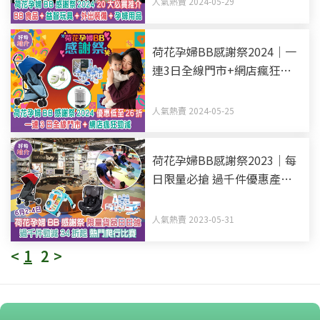
人氣熱賣 2024-05-29
荷花孕婦BB感謝祭2024｜一
連3日全線門市+網店瘋狂勁
減 優惠低至26折
人氣熱賣 2024-05-25
荷花孕婦BB感謝祭2023｜每
日限量必搶 過千件優惠產品
低至34折
人氣熱賣 2023-05-31
<
1
2
>