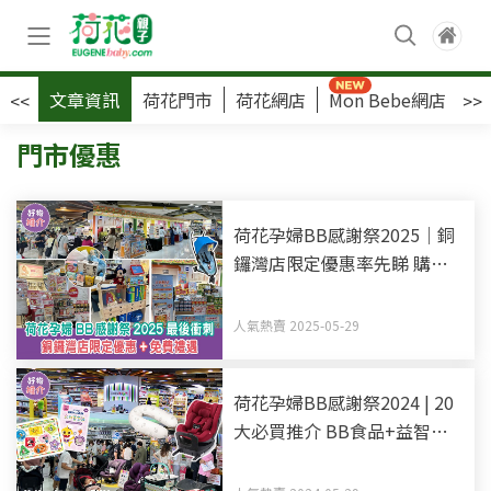
文章資訊
荷花門市
荷花網店
Mon Bebe網店
荷
<<
>>
門市優惠
荷花孕婦BB感謝祭2025｜銅
鑼灣店限定優惠率先睇 購物
禮遇大贈送 最後衝刺機會
人氣熱賣 2025-05-29
荷花孕婦BB感謝祭2024 | 20
大必買推介 BB食品+益智玩
具+外出裝備+孕婦用品優惠
勁減