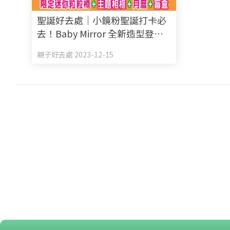
聖誕好去處｜小鏡粉聖誕打卡必
去！Baby Mirror 全新造型登陸
皇室堡X THE ONE 限定迷你粒粒
親子好去處 2023-12-15
樽+主題相框+月曆+盲盒