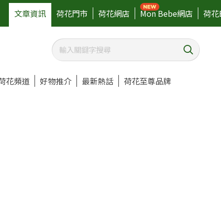
文章資訊
荷花門市
荷花網店
Mon Bebe網店
荷花
荷花頻道
好物推介
最新熱話
荷花至尊品牌