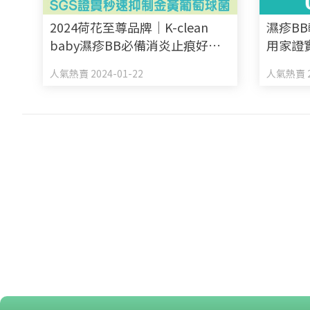
2024荷花至尊品牌｜K-clean
濕疹B
baby濕疹BB必備消炎止痕好物
用家證實
SGS證實秒速抑制金黃葡萄球菌
STEL
人氣熱賣 2024-01-22
人氣熱賣 2
止痕補