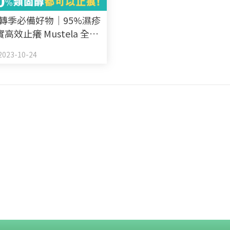
B轉季必備好物｜95%濕疹
高效止癢 Mustela 全新
ATOPIA+有機認證嬰兒特強
023-10-24
脂膏