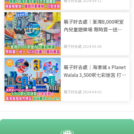
親子好去處 2024-09-11
親子好去處｜荃灣8,000呎室
內兒童遊樂場 限時買一送一
$230玩盡15個玩樂區
親子好去處 2024-05-06
親子好去處｜海港城 x Planet
Walala 3,500呎七彩迷宮 打卡
必到！ 香港首個城市標誌 必
玩親子Art Jamming +
親子好去處 2024-04-02
Insta360攝影教室