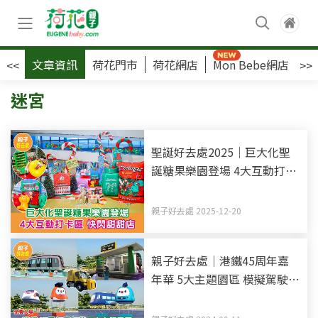
文章資訊
荷花門市
荷花網店
Mon Bebe網店
荷
<<
>>
迷宮
聖誕好去處2025｜巨大化聖
誕糖果樂園登場 4大互動打卡
區 快閃甜甜店
親子好去處 2025-12-20
親子好去處｜港鐵45周年嘉
年華 5大主題園區 模擬駕駛室
+鐵路充氣滑梯+巨型迷宮 免
費入場