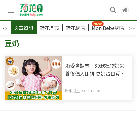
文章資訊
荷花門市
荷花網店
Mon Bebe網店
荷
<<
>>
豆奶
消委會調查｜39款植物奶營
養價值大比拼 豆奶蛋白質最
高等同1杯低脂奶
時事搜查 2023-10-30