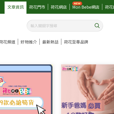
文章資訊
荷花門市
荷花網店
Mon Bebe網店
荷花
荷花頻道
好物推介
最新熱話
荷花至尊品牌