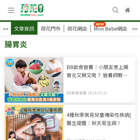
文章資訊
荷花門市
荷花網店
Mon Bebe網店
荷
<<
>>
腸胃炎
BB飲食營養｜小朋友患上腸
胃炎又屙又嘔？ 營養師教你
腸胃炎飲食3個原則
BB飲食營養 2024-03-21
4種秋季常見兒童傳染性疾病|
醫生提醒：秋天易生病！