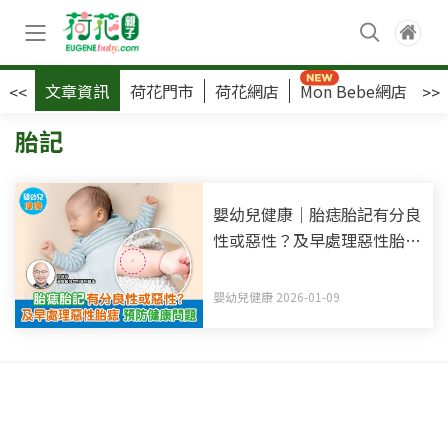
文章資訊
荷花門市
荷花網店
Mon Bebe網店
荷
<<
>>
胎記
嬰幼兒健康｜胎痣胎記有分良
性或惡性？及早處理惡性胎痣
預防健康問題
嬰幼兒健康 2026-01-09