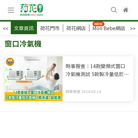
文章資訊
荷花門市
荷花網店
Mon Bebe網店
荷
<<
>>
窗口冷氣機
時事搜查｜14款變頻式窗口
冷氣機測試 5款製冷量低於聲
稱 3款未達1級能源
時事搜查 2024-08-14