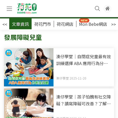
文章資訊
荷花門市
荷花網店
Mon Bebe網店
荷
<<
>>
發展障礙兒童
湊仔學堂｜自閉症兒童最有效
訓練選擇 ABA 應用行為分析
全攻略
湊仔學堂 2025-11-20
湊仔學堂｜孩子怕醜有社交障
礙？讀寫障礙可改善？了解兒
童4大發展性障礙症狀+治療
方法