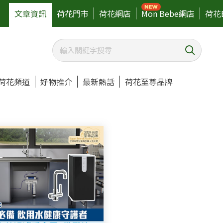
文章資訊
荷花門市
荷花網店
Mon Bebe網店
荷花
荷花頻道
好物推介
最新熱話
荷花至尊品牌