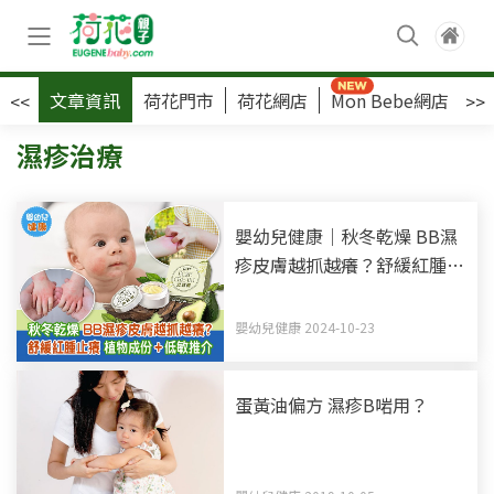
文章資訊
荷花門市
荷花網店
Mon Bebe網店
荷
<<
>>
濕疹治療
嬰幼兒健康｜秋冬乾燥 BB濕
疹皮膚越抓越癢？舒緩紅腫止
癢 植物成份+低敏推介
嬰幼兒健康 2024-10-23
蛋黃油偏方 濕疹B啱用？