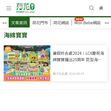
文章資訊
荷花門市
荷花網店
Mon Bebe網店
荷
<<
>>
海綿寶寶
暑假好去處2024｜LCX慶祝海
綿寶寶播出25周年 巨型海綿
寶寶蛋糕+免費糖果+限定精
品
親子好去處 2024-08-09