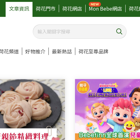
文章資訊
荷花門市
荷花網店
Mon Bebe網店
荷花
荷花頻道
好物推介
最新熱話
荷花至尊品牌