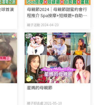
n全球首演
母親節2024｜母親節甜蜜約會行
程推介 Spa按摩+短線遊+自助餐
Finn及
+蛋糕 必搶高達$500優惠碼
親子活動 2024-04-23
旅
星媽的母親節
親子好去處 2021-05-10