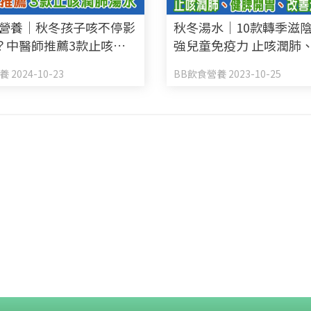
食營養｜秋冬孩子咳不停影
秋冬湯水｜10款轉季滋陰
？中醫師推薦3款止咳潤
強兒童免疫力 止咳潤肺
湯水
胃
 2024-10-23
BB飲食營養 2023-10-25