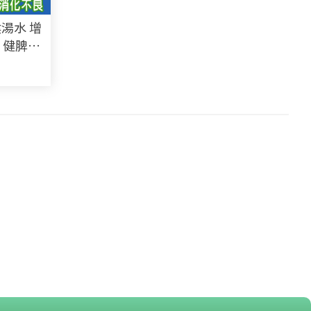
湯水 增
、健脾開