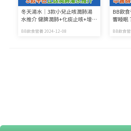
冬天湯水｜3款小兒止咳潤肺湯
BB飲
水推介 健脾潤肺+化痰止咳+增加
響睡眠
兒童抵抗力
肺安神
BB飲食營養 2024-12-08
BB飲食營養