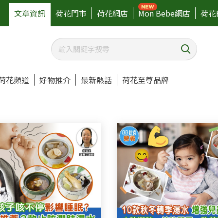
文章資訊
荷花門市
荷花網店
Mon Bebe網店
荷花
荷花頻道
好物推介
最新熱話
荷花至尊品牌