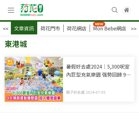
文章資訊
荷花門市
荷花網店
Mon Bebe網店
荷
<<
>>
東港城
暑假好去處2024｜5,300呎室
內巨型充氣樂園 强勢回歸 9大
彈跳運動體驗區 投入體壇盛
事
親子好去處 2024-07-05