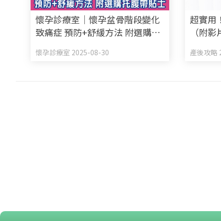
懷孕診療室｜懷孕盆骨階段變化
超實用
致痛症 預防+舒緩方法 附選購托
（附影
腹帶貼士
知道
懷孕診療室 2025-08-30
產後攻略 2