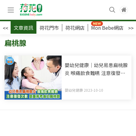
文章資訊
荷花門市
荷花網店
Mon Bebe網店
荷
<<
>>
扁桃腺
嬰幼兒健康｜幼兒易患扁桃腺
炎 喉痛飲食難嚥 注意復發次
數 嚴重需考慮切扁桃腺
嬰幼兒健康 2023-10-10