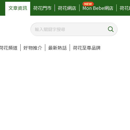
文章資訊
荷花門市
荷花網店
Mon Bebe網店
荷花
荷花頻道
好物推介
最新熱話
荷花至尊品牌