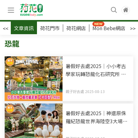
文章資訊
荷花門市
荷花網店
Mon Bebe網店
荷
<<
>>
恐龍
暑假好去處2025｜小小考古
學家玩轉恐龍化石研究所 化
石沙池+遙控鏟泥車 打卡巨型
T-Rex
親子好去處 2025-08-13
暑假好去處2025｜神還原侏
羅紀恐龍世界海陸空3大場景
與風神翼龍互動 3.5米泰坦巨
龍打卡