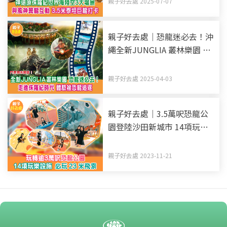
親子好去處 2025-07-07
親子好去處｜恐龍迷必去！沖
繩全新JUNGLIA 叢林樂園 走
進侏羅紀時代 體驗被恐龍追
逐 門票預先開售！
親子好去處 2025-04-03
親子好去處｜3.5萬呎恐龍公
園登陸沙田新城市 14項玩樂
設施 必玩23米飛索！
親子好去處 2023-11-21