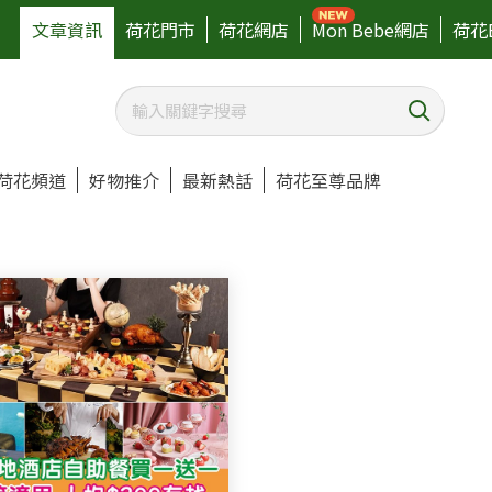
文章資訊
荷花門市
荷花網店
Mon Bebe網店
荷花
荷花頻道
好物推介
最新熱話
荷花至尊品牌