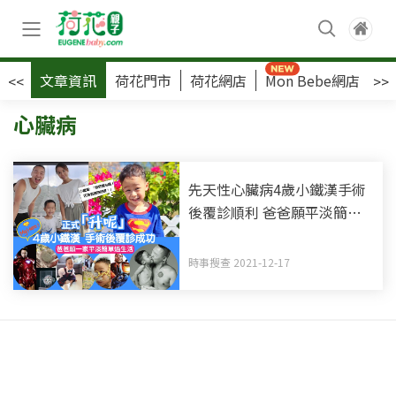
文章資訊
荷花門市
荷花網店
Mon Bebe網店
荷
<<
>>
心臟病
先天性心臟病4歲小鐵漢手術
後覆診順利 爸爸願平淡簡單
過生活
時事搜查 2021-12-17