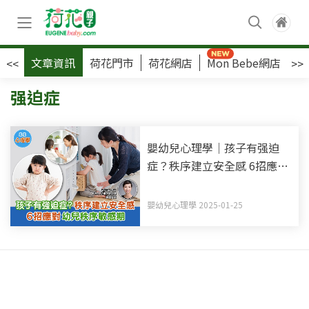
文章資訊
荷花門市
荷花網店
Mon Bebe網店
荷
<<
>>
强迫症
嬰幼兒心理學｜孩子有强迫
症？秩序建立安全感 6招應對
幼兒秩序敏感期
嬰幼兒心理學 2025-01-25