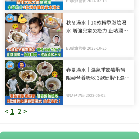
BB飲食營養 2024-02-13
秋冬湯水｜10款轉季滋陰湯
水 增強兒童免疫力 止咳潤
肺、健脾開胃
BB飲食營養 2023-10-25
春夏湯水｜濕氣重影響脾胃
阻礙營養吸收 3款健脾化濕春
夏湯水
嬰幼兒健康 2023-06-02
<
1
2
>