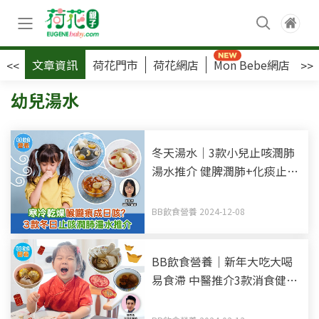
文章資訊
荷花門市
荷花網店
Mon Bebe網店
荷
<<
>>
幼兒湯水
冬天湯水｜3款小兒止咳潤肺
湯水推介 健脾潤肺+化痰止咳
+增加兒童抵抗力
BB飲食營養 2024-12-08
BB飲食營養｜新年大吃大喝
易食滯 中醫推介3款消食健脾
茶水湯水