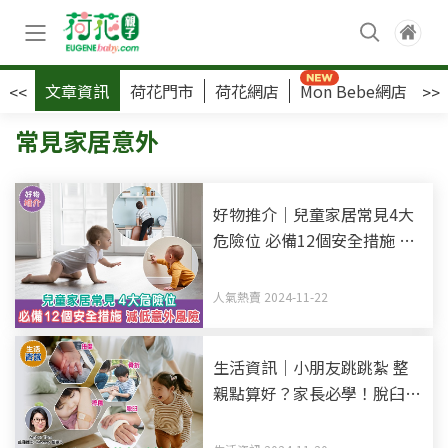
文章資訊
荷花門市
荷花網店
Mon Bebe網店
荷
<<
>>
常見家居意外
好物推介｜兒童家居常見4大
危險位 必備12個安全措施 減
低意外風險
人氣熱賣 2024-11-22
生活資訊｜小朋友跳跳紮 整
親點算好？家長必學！脫臼
+骨折+擦傷+扭傷家居急救法
（上）