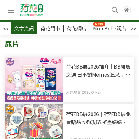
文章資訊
荷花門市
荷花網店
Mon Bebe網店
荷
<<
>>
尿片
荷花BB展2026推介｜BB親膚
之選 日本製Merries紙尿片 媽
媽會限定禮遇 BB展優惠低至
45折
人氣熱賣 2026-07-24
荷花BB展2026｜荷花BB展免
費贈品最強攻略 攞盡媽媽會
迎新禮物+粉絲禮遇