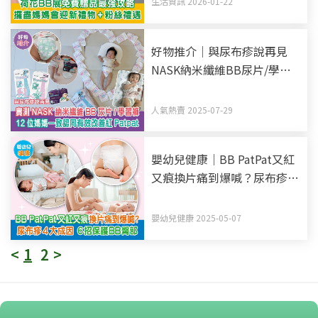
生活資訊 2026-01-22
好物推介｜與尿布疹說再見
NASK納米纖維BB尿片/學習
褲 100%家長試用後 尿片推
薦首選
人氣熱賣 2025-07-29
嬰幼兒健康｜BB PatPat又紅
又痕換片痛到爆喊？尿布疹4
大成因 6招保護BB臀部 附BB
護臀膏推介
嬰幼兒健康 2025-05-07
<
1
2
>