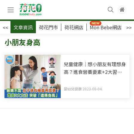
文章資訊
荷花門市
荷花網店
Mon Bebe網店
荷
<<
>>
小朋友身高
兒童健康｜想小朋友有理想身
高？進食營養要素+2大習慣
有助長高
嬰幼兒健康 2023-08-04