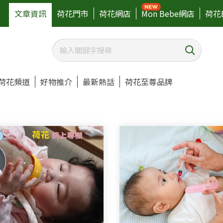
文章資訊
荷花門市
荷花網店
Mon Bebe網店
荷花
荷花頻道
好物推介
最新熱話
荷花至尊品牌