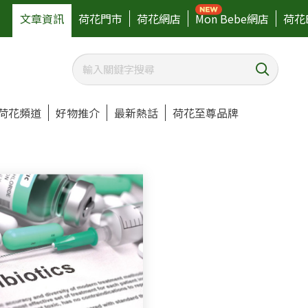
文章資訊
荷花門市
荷花網店
Mon Bebe網店
荷花
荷花頻道
好物推介
最新熱話
荷花至尊品牌