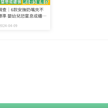
調查｜6款安撫奶嘴夾不
標準 嬰幼兒恐窒息或纏頸
星推介
024-04-09