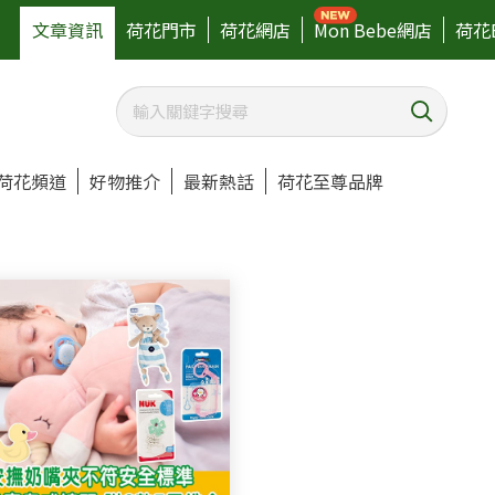
文章資訊
荷花門市
荷花網店
Mon Bebe網店
荷花
荷花頻道
好物推介
最新熱話
荷花至尊品牌