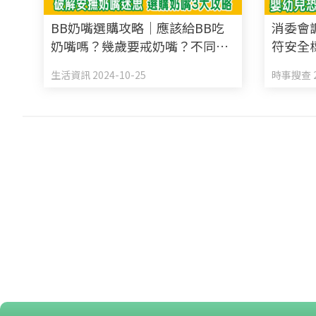
BB奶嘴選購攻略｜應該給BB吃
消委會
奶嘴嗎？幾歲要戒奶嘴？不同形
符安全
狀應要怎選擇？破解安撫奶嘴迷
附6款5
生活資訊 2024-10-25
時事搜查 2
思 選購奶嘴3大攻略