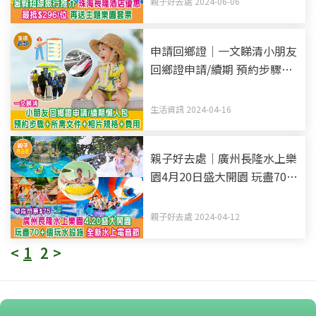
親子好去處 2024-06-06
申請回鄉證｜一文睇清小朋友
回鄉證申請/續期 預約步驟
+所需文件+相片規格+費用
生活資訊 2024-04-16
親子好去處｜廣州長隆水上樂
園4月20日盛大開園 玩盡70多
個水上設施 全新水上超級電
音節 早鳥門票$75
親子好去處 2024-04-12
<
1
2
>