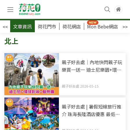
文章資訊
荷花門市
荷花網店
Mon Bebe網店
荷
<<
>>
北上
親子好去處｜內地快閃親子玩
樂買一送一 迪士尼樂園+環球
影城+動物園門票
親子好去處 2026-05-15
親子好去處 | 暑假短線旅行推
介 珠海長隆酒店優惠 最低
$296/位 再送主題樂園套票