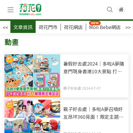
文章資訊
荷花門市
荷花網店
Mon Bebe網店
荷
<<
>>
動畫
暑假好去處2024｜多啦A夢隨
意門現身香港10大景點 打卡
送紀念品 K11期間限定精品店
親子好去處 2024-07-07
親子好去處｜多啦A夢召喚好
友昂坪360見面！限定主題車
廂+巨型扭蛋+還原動畫場景