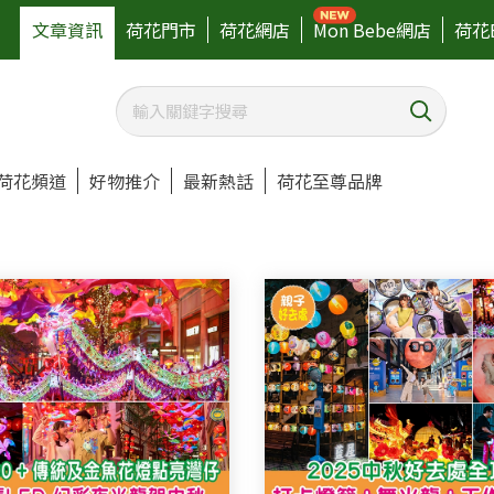
文章資訊
荷花門市
荷花網店
Mon Bebe網店
荷花
荷花頻道
好物推介
最新熱話
荷花至尊品牌