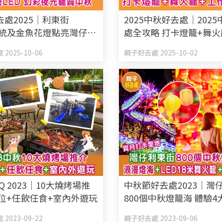
處2025｜利東街
2025中秋好去處｜202
+傳統及金魚花燈點亮灣仔
處全攻略 打卡燈籠+舞火
LED 幻彩夜光龍賀中秋
坊體驗 持續更新
2025-10-06
親子好去處 2025-10-02
Q 2023｜10大燒烤場推
中秋節好去處2023｜灣
卡位+任飲任食+室內外遊玩
800個中秋燈籠海 體驗
動
2023-09-22
親子好去處 2023-09-06