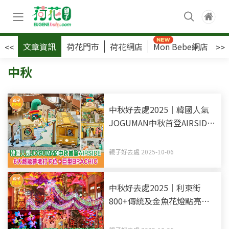
文章資訊
荷花門市
荷花網店
Mon Bebe網店
荷
<<
>>
中秋
中秋好去處2025｜韓國人氣
JOGUMAN中秋首登AIRSIDE
6大超能夢境打卡位+巨型
BRACHIO
親子好去處 2025-10-06
中秋好去處2025｜利東街
800+傳統及金魚花燈點亮灣
仔 18米長LED 幻彩夜光龍賀
中秋