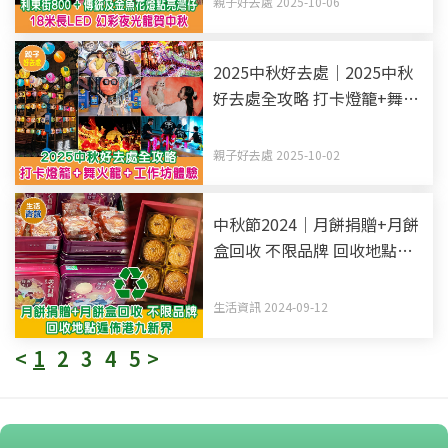
親子好去處 2025-10-06
2025中秋好去處｜2025中秋
好去處全攻略 打卡燈籠+舞火
龍+工作坊體驗 持續更新
親子好去處 2025-10-02
中秋節2024｜月餅捐贈+月餅
盒回收 不限品牌 回收地點遍
佈港九新界
生活資訊 2024-09-12
<
1
2
3
4
5
>