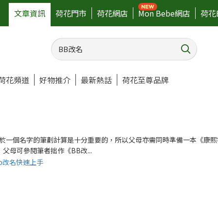
文章資訊
荷花門市
荷花網店
Mon Bebe網店
荷花
荷花頻道
好物推介
最新熱話
荷花至尊品牌
於一個名字的筆劃計算是十分重要的，所以父母亦需同時準備一本《康熙
母可參閱筆者拙作《BB改...
專欄-bb改名快速上手