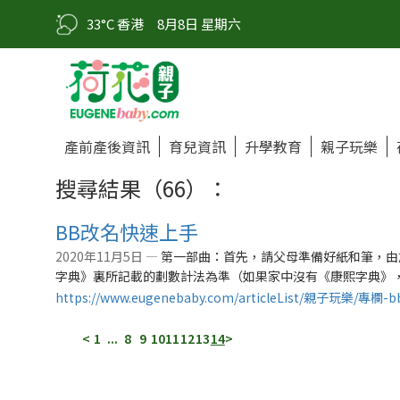
33°C 香港
8月8日 星期六
產前產後資訊
育兒資訊
升學教育
親子玩樂
搜尋結果（66）：
BB改名快速上手
2020年11月5日 —
第一部曲：首先，請父母準備好紙和筆，由
字典》裏所記載的劃數計法為準（如果家中沒有《康熙字典》，父
https://www.eugenebaby.com/articleList/親子玩樂/
<
1
...
8
9
10
11
12
13
14
>