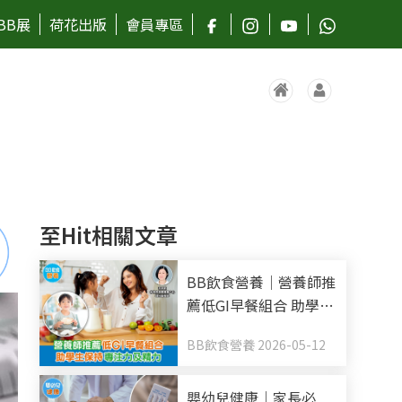
BB展
荷花出版
會員專區
至Hit相關文章
BB飲食營養｜營養師推
薦低GI早餐組合 助學生
保持專注力及精力
BB飲食營養 2026-05-12
嬰幼兒健康｜家長必