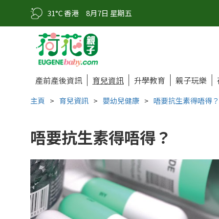
31°C 香港
8月7日 星期五
產前產後資訊
育兒資訊
升學教育
親子玩樂
主頁
>
育兒資訊
>
嬰幼兒健康
>
唔要抗生素得唔得
唔要抗生素得唔得？