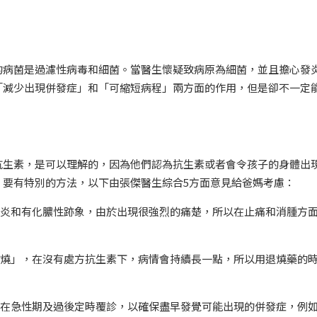
的病菌是過濾性病毒和細菌。當醫生懷疑致病原為細菌，並且擔心發
「減少出現併發症」和「可縮短病程」兩方面的作用，但是卻不一定
抗生素，是可以理解的，因為他們認為抗生素或者會令孩子的身體出
，要有特別的方法，以下由張傑醫生綜合5方面意見給爸媽考慮：
發炎和有化膿性跡象，由於出現很強烈的痛楚，所以在止痛和消腫方
高燒」，在沒有處方抗生素下，病情會持續長一點，所以用退燒藥的
要在急性期及過後定時覆診，以確保盡早發覺可能出現的併發症，例