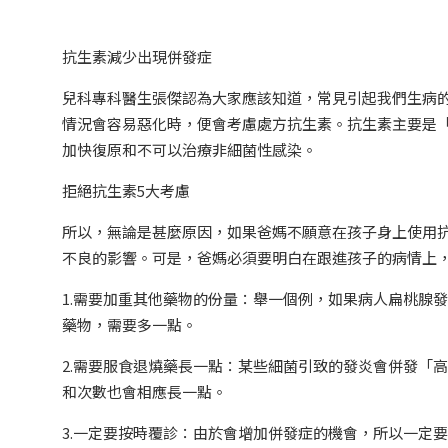
抗生素減少出現併發症
兒科專科醫生張傑認為大家應該知道，常見引起我們生病
情況會容易惡化時，便會考慮處方抗生素。抗生素主要是
加快復原和不可以治療非細菌性感染。
拒絕抗生素5大考慮
所以，無論是甚麼原因，如果爸媽不願意在孩子身上使用
不良的影響。可是，爸媽必須要明白在跟進孩子的病情上
1.需要加重其他藥物的份量：舉一個例，如果病人扁桃腺
藥物，需要多一點。
2.需要服食退燒藥長一點：某些細菌引致的發炎會併發「
和次數也會相應長一點。
3.一定要按時覆診：由於會增加併發症的機會，所以一定