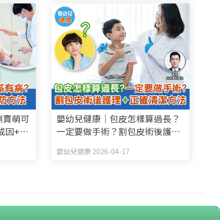
脷賣萌可
嬰幼兒健康｜包皮怎樣算過長？
成因+預
一定要做手術？割包皮術後護理
+正確清潔方法
嬰幼兒健康 2026-04-17