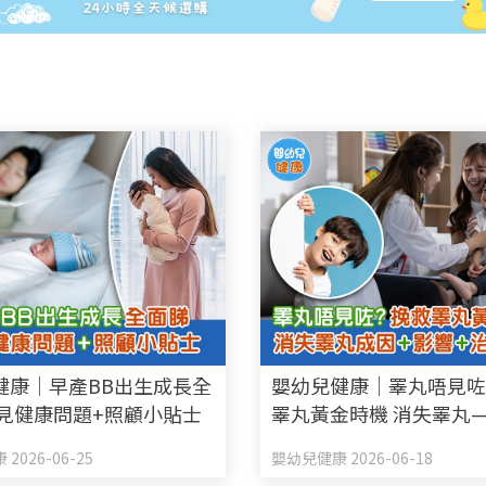
健康｜早產BB出生成長全
嬰幼兒健康｜睪丸唔見
常見健康問題+照顧小貼士
睪丸黃金時機 消失睪丸
成因+影響+治療方法
2026-06-25
嬰幼兒健康 2026-06-18