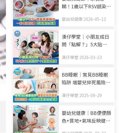
睇！1歲以下RSV感染易
變肺炎 一針長效抗體
嬰幼兒健康 2026-05-12
即時產生保護
湊仔學堂｜小朋友成日
問「點解？」5大貼士
應對孩子十萬個為甚麼
湊仔學堂 2026-03-23
BB睡眠｜常見BB睡眠
陷阱 增嬰兒猝死風險
家長必睇 4個BB睡眠安
湊仔學堂 2025-09-29
全建議
嬰幼兒健康｜BB便便顏
色+質地+氣味反映健康
每日排便幾多次正常？