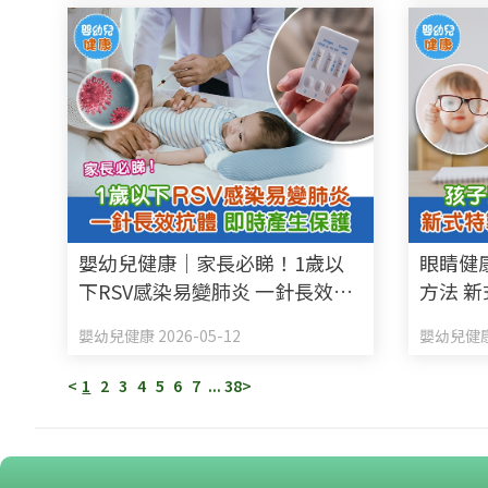
嬰幼兒健康｜家長必睇！1歲以
眼睛健
下RSV感染易變肺炎 一針長效抗
方法 
體 即時產生保護
視
嬰幼兒健康 2026-05-12
嬰幼兒健康 
<
1
2
3
4
5
6
7
...
38
>