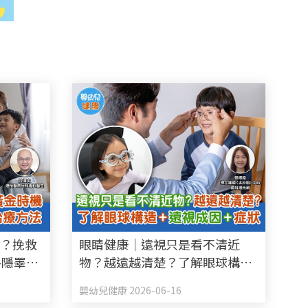
咗？挽救
眼睛健康｜遠視只是看不清近
—隱睪症
物？越遠越清楚？了解眼球構造
+遠視成因+症狀
嬰幼兒健康 2026-06-16