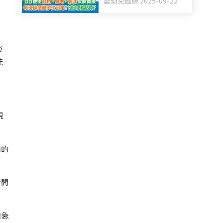
嬰幼兒健康 2025-09-22
BB便秘點算？
炎
能
現
面的
時間
如急