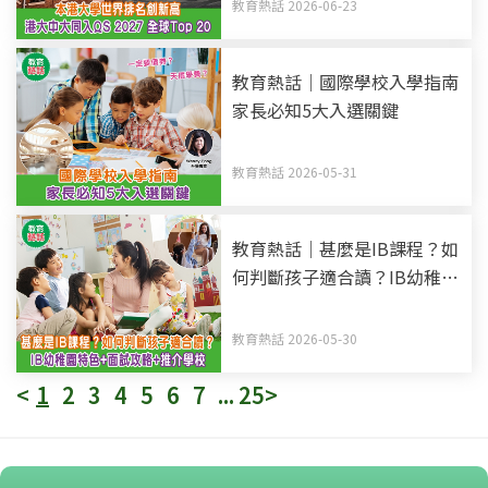
最新排名
教育熱話 2026-06-23
教育熱話｜國際學校入學指南
家長必知5大入選關鍵
教育熱話 2026-05-31
教育熱話｜甚麼是IB課程？如
何判斷孩子適合讀？IB幼稚園
特色+面試攻略+推介學校
教育熱話 2026-05-30
<
1
2
3
4
5
6
7
...
25
>