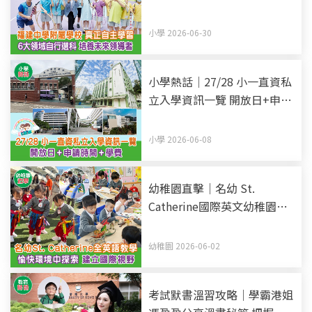
科 培養未來領導者
小學 2026-06-30
小學熱話｜27/28 小一直資私
立入學資訊一覽 開放日+申請
時間+學費 (持續更新)
小學 2026-06-08
幼稚園直擊｜名幼 St.
Catherine國際英文幼稚園暨
幼兒園 全英語教學 愉快環境
中探索 建立國際視野
幼稚園 2026-06-02
考試默書溫習攻略｜學霸港姐