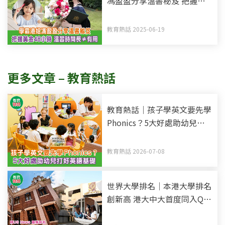
馮盈盈分享溫書秘笈 把握黃
金48小時記憶法 溫習時間長
不等於有用
教育熱話 2025-06-19
更多文章 – 教育熱話
教育熱話｜孩子學英文要先學
Phonics？5大好處助幼兒打
好英語基礎
教育熱話 2026-07-08
世界大學排名｜本港大學排名
創新高 港大中大首度同入QS
2027全球Top 20 附US News