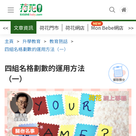
文章資訊
荷花門市
荷花網店
Mon Bebe網店
荷
<<
>>
主頁
>
升學教育
>
教育熱話
>
四組名格劃數的運用方法（一）
四組名格劃數的運用方法
（一）