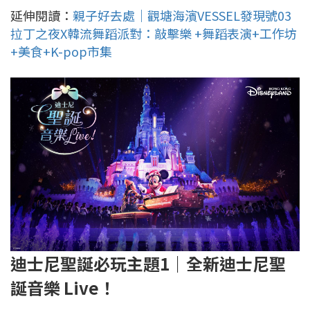
延伸閱讀：
親子好去處｜觀塘海濱VESSEL發現號03
拉丁之夜X韓流舞蹈派對：敲擊樂 +舞蹈表演+工作坊
+美食+K-pop市集
迪士尼聖誕必玩主題1｜全新
迪士尼聖
誕音樂 Live！