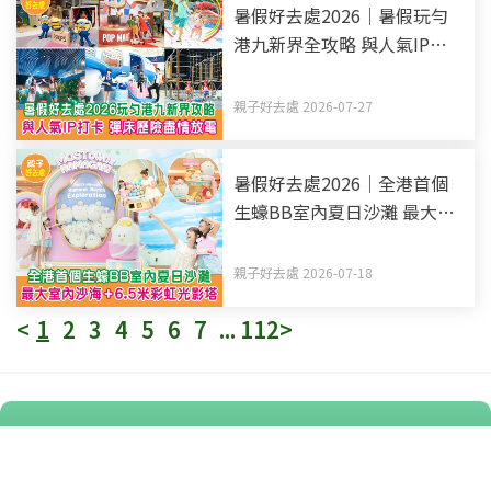
暑假好去處2026｜暑假玩勻
港九新界全攻略 與人氣IP打
卡 彈床歷險盡情放電（持續
更新）
親子好去處 2026-07-27
暑假好去處2026｜全港首個
生蠔BB室內夏日沙灘 最大室
內沙海+6.5米彩虹光影塔
親子好去處 2026-07-18
<
1
2
3
4
5
6
7
...
112
>