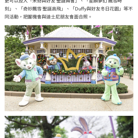
更可以投入「米奇與好友 聖誕舞會」、「星願夢幻 飄雪時
刻」、「奇妙飄雪 聖誕高飛」、「Duffy與好友冬日花園」等不
同活動，把握機會與迪士尼朋友會面合照。