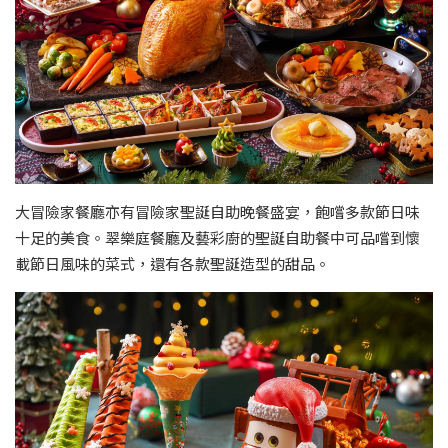
大冒險家餐廳亦有冒險家聖誕自助晚餐盛宴，飽嚐多款節日味
十足的美食。翠樂庭餐廳及藝彩廚的聖誕自助餐中可品嚐到懷
載節日風味的菜式，還有各款聖誕造型的甜品。