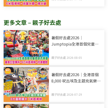
更多文章 – 親子好去處
暑假好去處2026｜
Jumptopia全港首個兒童透
明洗車屋 賽車巨型彈床+6.5
米高滑梯+洗車體驗
親子好去處 2026-08-05
暑假好去處2026｜全港首個
8,000 呎古埃及主題充氣樂園
8大冒險關卡 7米高滑梯
親子好去處 2026-07-29