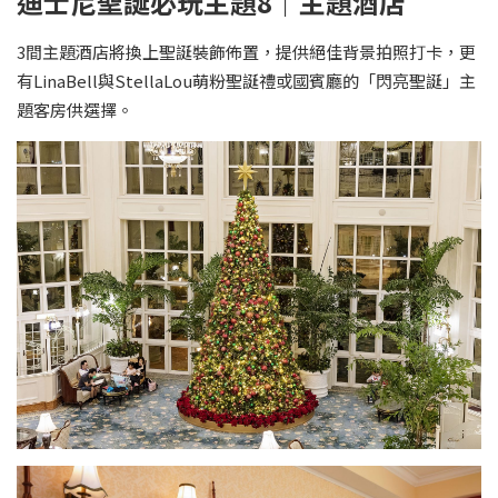
迪士尼聖誕必玩主題8｜主題酒店
3間主題酒店將換上聖誕裝飾佈置，提供絕佳背景拍照打卡，更
有LinaBell與StellaLou萌粉聖誕禮或國賓廳的「閃亮聖誕」主
題客房供選擇。