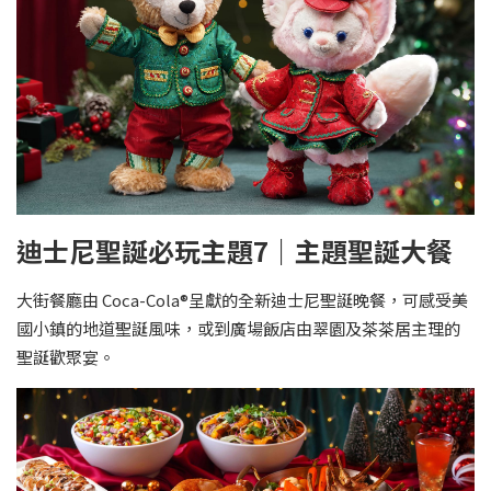
迪士尼聖誕必玩主題7｜主題聖誕大餐
大街餐廳由 Coca-Cola®呈獻的全新迪士尼聖誕晚餐，可感受美
國小鎮的地道聖誕風味，或到廣場飯店由翠園及茶茶居主理的
聖誕歡聚宴。