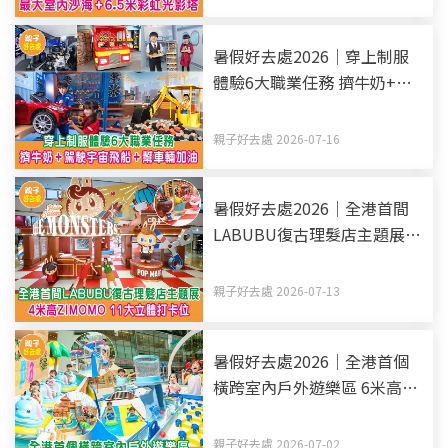
暑假好去處2026｜穿上制服
體驗6大職業任務 擠牛奶+駕
駛宇宙飛船+幫車輛加油
親子好去處 2026-07-16
暑假好去處2026｜全港首間
LABUBU復古理髮店主題展 4
米高ZIMOMO 11大立體打卡
位
親子好去處 2026-07-13
暑假好去處2026｜全港首個
橫跨室內戶外遊樂區 6米高滑
梯+消暑水戰+滑水道
親子好去處 2026-07-02