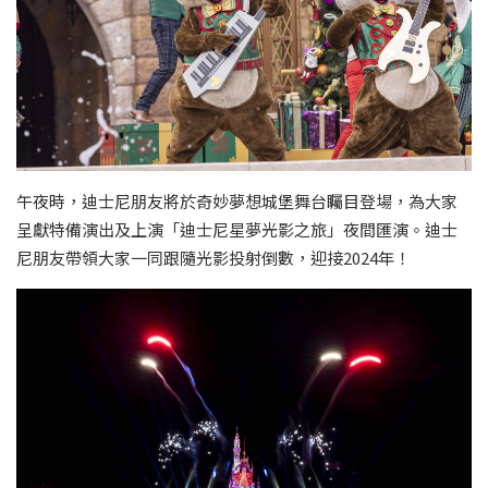
午夜時，迪士尼朋友將於奇妙夢想城堡舞台矚目登場，為大家
呈獻特備演出及上演「迪士尼星夢光影之旅」夜間匯演。迪士
尼朋友帶領大家一同跟隨光影投射倒數，迎接2024年！