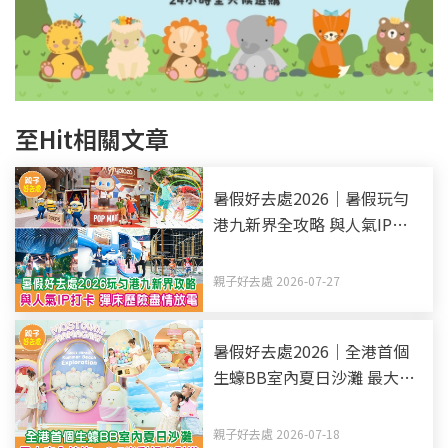
至Hit相關文章
暑假好去處2026｜暑假玩勻
港九新界全攻略 與人氣IP打
卡 彈床歷險盡情放電（持續
更新）
親子好去處 2026-07-27
暑假好去處2026｜全港首個
生蠔BB室內夏日沙灘 最大室
內沙海+6.5米彩虹光影塔
親子好去處 2026-07-18