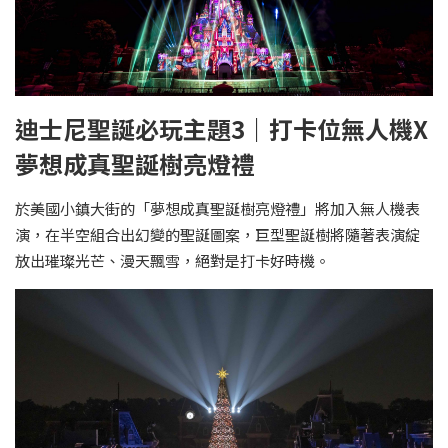
迪士尼聖誕必玩主題3｜打卡位無人機X
夢想成真聖誕樹亮燈禮
於美國小鎮大街的「夢想成真聖誕樹亮燈禮」將加入無人機表
演，在半空組合出幻變的聖誕圖案，巨型聖誕樹將隨著表演綻
放出璀璨光芒、漫天飄雪，絕對是打卡好時機。