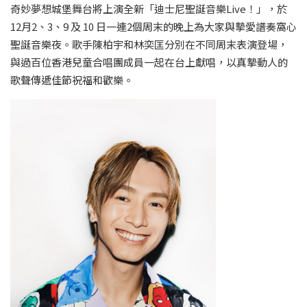
奇妙夢想城堡舞台將上演全新「迪士尼聖誕音樂Live！」，於
12月2、3、9 及 10 日一連2個周末的晚上為大家與摯愛譜奏窩心
聖誕音樂夜。歌手陳柏宇和林奕匡分別在不同周末表演登場，
與過百位香港兒童合唱團成員一起在台上獻唱，以真摯動人的
歌聲傳遞佳節祝福和歡樂。