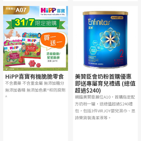
HiPP喜寶有機脆脆零食
美贊臣會奶粉首購優惠
即送專屬育兒禮遇 (總值
不含農藥 不含重金屬 無添加糖分
超過$240)
無添加香精 無添加色素^和防腐劑
^
親臨美贊臣展位A10，首購指定配
方奶粉一罐，送總值超過$240禮
包，包括3件VIRJOY嬰兒濕巾、思
詩樂貨裝清潔液等。