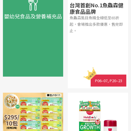
台灣首創No.1魚鱻森健
康食品品牌
嬰幼兒食品及營養補充品
魚鱻森虱目魚精全線低至65折
起，會場推出多款優惠，售完即
止。
P06–07, P20–23