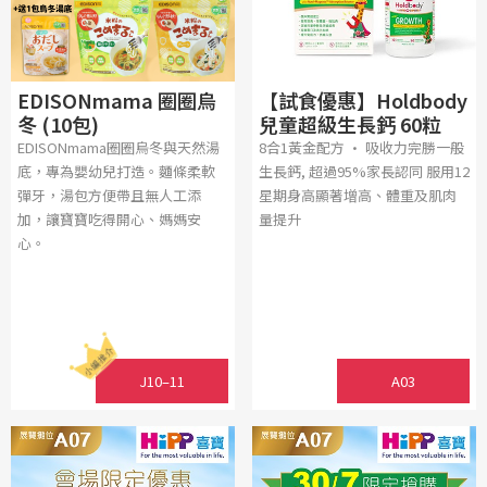
EDISONmama 圈圈烏
【試食優惠】Holdbody
冬 (10包)
兒童超級生長鈣 60粒
EDISONmama圈圈烏冬與天然湯
8合1黃金配方 • 吸收力完勝一般
底，專為嬰幼兒打造。麵條柔軟
生長鈣, 超過95%家長認同 服用12
彈牙，湯包方便帶且無人工添
星期身高顯著增高、體重及肌肉
加，讓寶寶吃得開心、媽媽安
量提升
心。
J10–11
A03