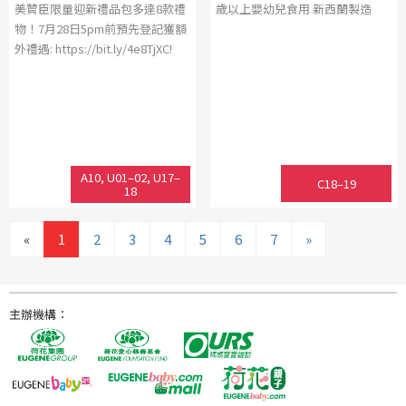
美贊臣限量迎新禮品包多達8款禮
歲以上嬰幼兒食用 新西蘭製造
物！7月28日5pm前預先登記獲額
外禮遇: https://bit.ly/4e8TjXC!
A10, U01–02, U17–
C18–19
18
«
1
2
3
4
5
6
7
»
主辦機構：