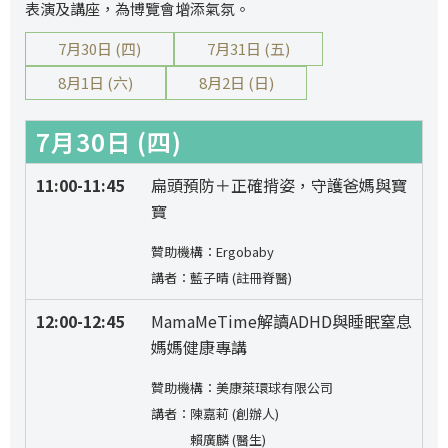
表演及講座，為博覽會增添氣氛。
7月30日 (四)
7月31日 (五)
8月1日 (六)
8月2日 (日)
7月30日 (四)
11:00-11:45
扁頭預防＋正確揹姿，守護爸媽與寶
寶
贊助機構：Ergobaby
講者：藍子晴 (註冊脊醫)
12:00-12:45
MamaMeTime解讀ADHD與睡眠窒息
媽媽健康專講
贊助機構：美康萊環球有限公司
講者：陳嘉莉 (創辦人)
賴廣麟 (醫生)