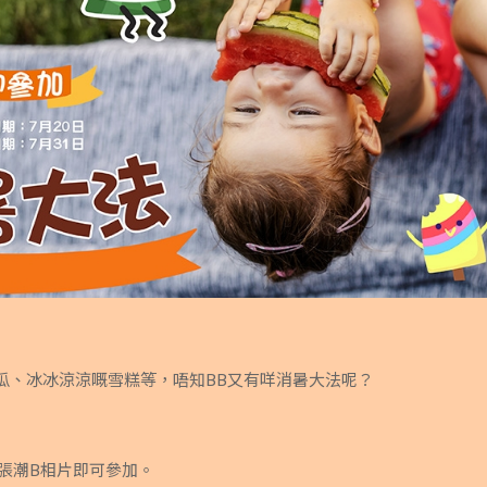
瓜、冰冰涼涼嘅雪糕等，唔知BB又有咩消暑大法呢？
張潮B相片即可參加。