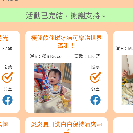
活動已完結，謝謝支持。
時光
梗係飲住罐冰凍可樂睇世界
盃喇！
37 票
潮B：Mar
潮B：撈B Ricco
票數：110 票
投票
投票
分享
分享
🎏
炎炎夏日洗白白保持清爽🧼
🛁