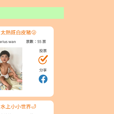
太熱既白皮豬🫢
ius wan
票數：55 票
投票
分享
水上小小世界🛁