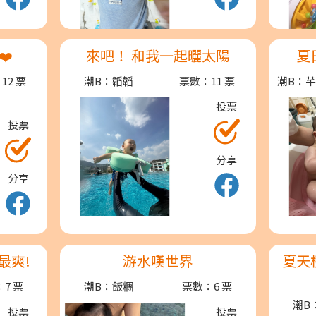
❤️
來吧！ 和我一起曬太陽
夏
12 票
潮B：韜韜
票數：11 票
潮B：
投票
投票
分享
分享
最爽!
游水嘆世界
夏天
7 票
潮B：飯糰
票數：6 票
潮B
投票
投票