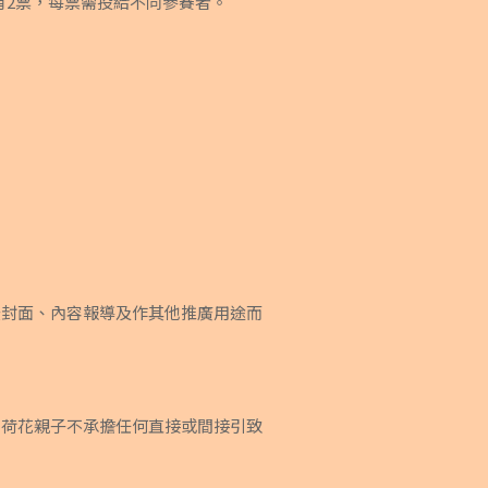
有2票，每票需投給不同參賽者。
登封面、內容報導及作其他推廣用途而
，荷花親子不承擔任何直接或間接引致