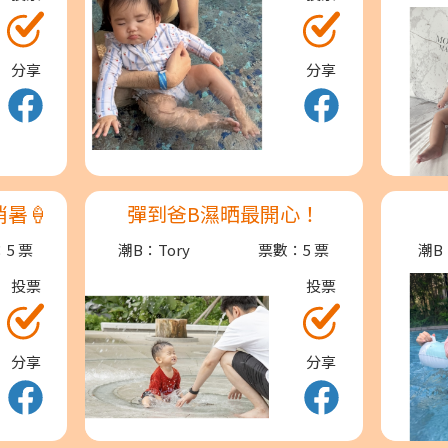
分享
分享
暑🍦
彈到爸B濕晒最開心！
5 票
潮B：Tory
票數：5 票
潮B
投票
投票
分享
分享