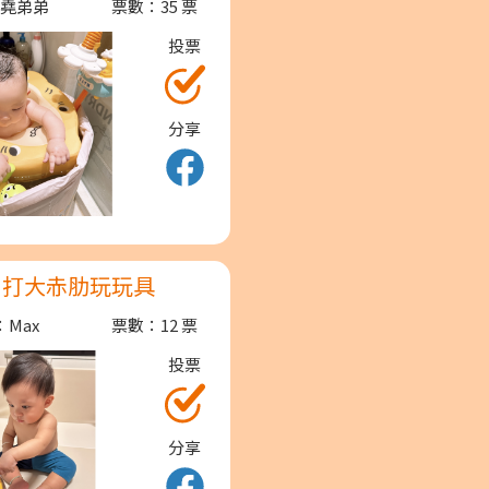
：堯弟弟
票數：35 票
投票
分享
打大赤肋玩玩具
：Max
票數：12 票
投票
分享