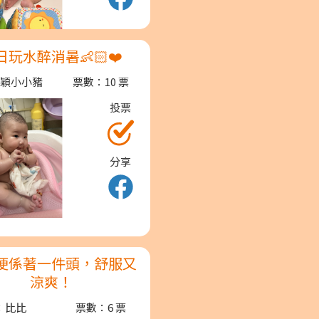
日玩水醉消暑👶🏻❤️
芊穎小小豬
票數：10 票
投票
分享
梗係著一件頭，舒服又
涼爽！
：比比
票數：6 票