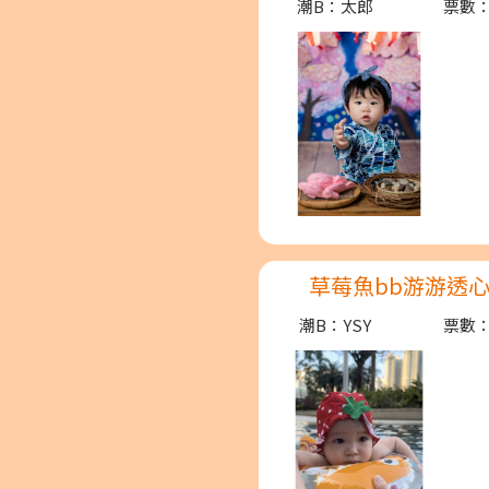
潮B：太郎
票數：
草莓魚bb游游透
潮B：YSY
票數：