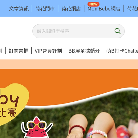
文章資訊
荷花門市
荷花網店
Mon Bebe網店
荷花
劃
訂閱書櫃
VIP會員計劃
BB展單據儲分
萌B打卡Challe