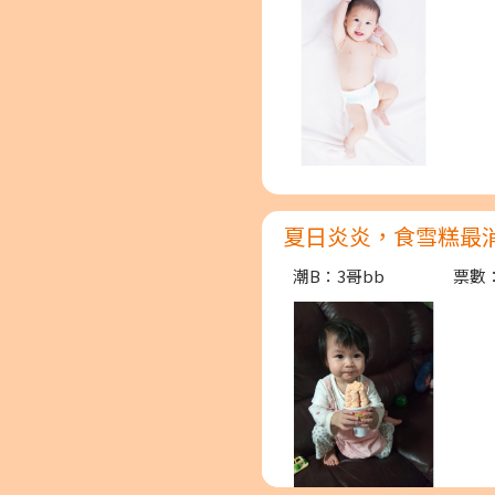
夏日炎炎，食雪糕最消
潮B：3哥bb
票數：