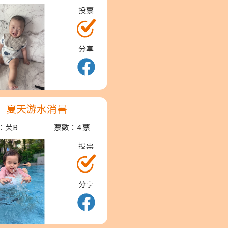
投票
分享
夏天游水消暑
：芙B
票數：4 票
投票
分享