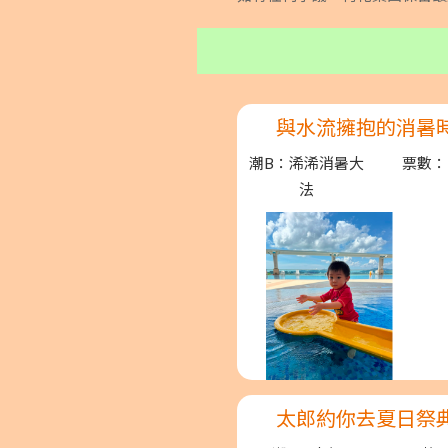
與水流擁抱的消暑
潮B：浠浠消暑大
票數：1
法
太郎約你去夏日祭典