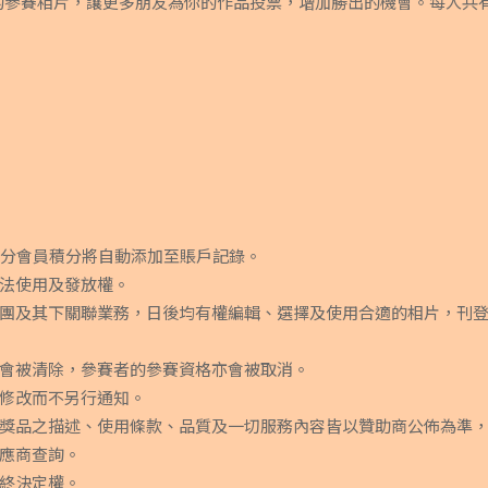
的參賽相片，讓更多朋友為你的作品投票，增加勝出的機會。每人共
0分會員積分將自動添加至賬戶記錄。
法使用及發放權。
團及其下關聯業務，日後均有權編輯、選擇及使用合適的相片，刊
會被清除，參賽者的參賽資格亦會被取消。
修改而不另行通知。
獎品之描述、使用條款、品質及一切服務內容皆以贊助商公佈為準
應商查詢。
終決定權。