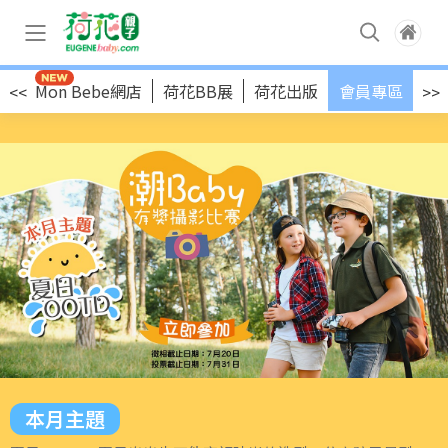
店
Mon Bebe網店
荷花BB展
荷花出版
會員專區
<<
>>
本月主題