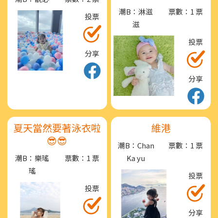
潮B：淋滋
票數：1 票
投票
滋
投票
分享
分享
夏天當然要著泳衣啦
維港
😎😎
潮B：Chan
票數：1 票
潮B：樂瑤
票數：1 票
Ka yu
瑤
投票
投票
分享