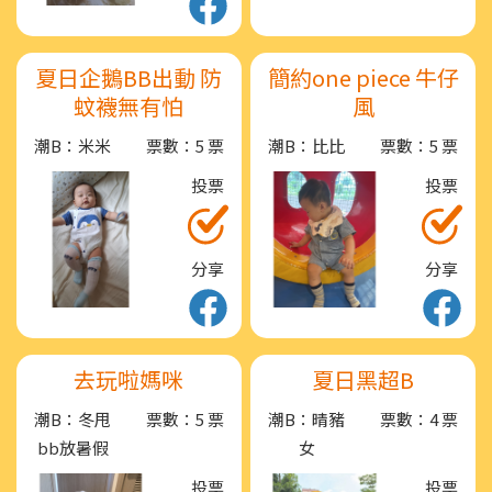
夏日企鵝BB出動 防
簡約one piece 牛仔
蚊襪無有怕
風
潮B：米米
票數：5 票
潮B：比比
票數：5 票
投票
投票
分享
分享
去玩啦媽咪
夏日黑超B
潮B：冬甩
票數：5 票
潮B：晴豬
票數：4 票
bb放暑假
女
投票
投票