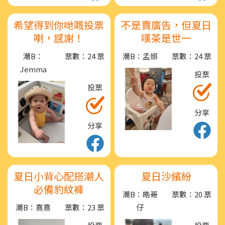
希望得到你哋嘅投票
不是賣廣告，但夏日
喇，感謝！
嘆茶是世一
潮B：
票數：24 票
潮B：孟娜
票數：24 票
Jemma
投票
投票
分享
分享
夏日小背心配搭潮人
夏日沙繽紛
必備豹紋褲
潮B：皓哥
票數：20 票
潮B：熹熹
票數：23 票
仔