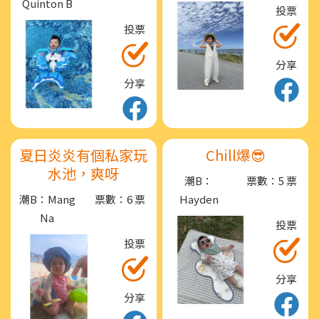
Quinton B
投票
投票
分享
分享
夏日炎炎有個私家玩
Chill爆😎
水池，爽呀
潮B：
票數：5 票
潮B：Mang
票數：6 票
Hayden
Na
投票
投票
分享
分享