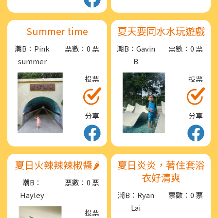
Summer time
夏天要同水水玩遊戲
潮B：Pink
票數：0 票
潮B：Gavin
票數：0 票
summer
B
投票
投票
分享
分享
夏日火辣辣辣椒醬🌶️
夏日炎炎，著住套浴
衣好清爽
潮B：
票數：0 票
Hayley
潮B：Ryan
票數：0 票
Lai
投票