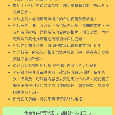
成功上載相片並通過審核後，20分會員積分將自動添加至
賬戶記錄。
相片上載人必須擁有該相片的合法使用及發放權。
相片一經上載，本網站、荷花集團及其下及關聯業務，日
後均有權編輯、選擇及使用合適的相片，刊登封面、內容
報導及作其他推廣用途而毋須作個別通知。
相片之公布及公開，將僅限於本比賽相關之項目使用。
作弊行為一經發現，相關票數將會被清除，參賽者的參賽
資格亦會被取消。
荷花網站有權對相片和內容作出修改而不另行通知。
荷花親子網非獎品供應商，故任何獎品之描述、使用條
款、品質及一切服務內容皆以贊助商公佈為準，荷花親子
網不承擔任何直接或間接引致的責任。如有疑問，請直接
向供應商查詢。
如有任何爭議，荷花集團保留最終決定權。
活動已完結，謝謝支持。