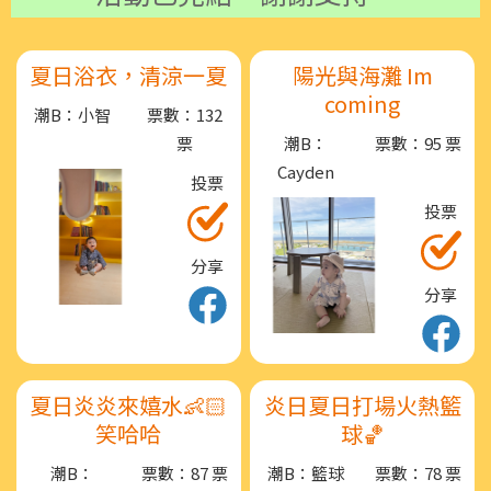
夏日浴衣，清涼一夏
陽光與海灘 Im
coming
潮B：小智
票數：132
票
潮B：
票數：95 票
Cayden
投票
投票
分享
分享
夏日炎炎來嬉水👶🏻
炎日夏日打場火熱籃
笑哈哈
球🏀
潮B：
票數：87 票
潮B：籃球
票數：78 票