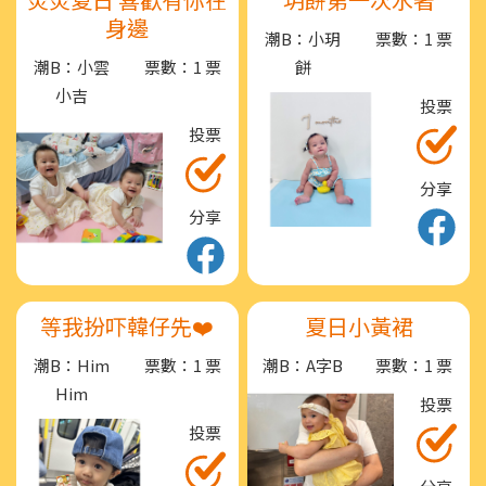
身邊
潮B：小玥
票數：1 票
潮B：小雲
票數：1 票
餅
小吉
投票
投票
分享
分享
等我扮吓韓仔先❤️
夏日小黃裙
潮B：Him
票數：1 票
潮B：A字B
票數：1 票
Him
投票
投票