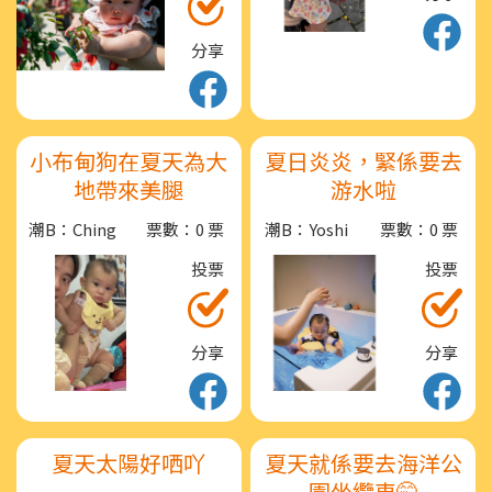
分享
小布甸狗在夏天為大
夏日炎炎，緊係要去
地帶來美腿
游水啦
潮B：Ching
票數：0 票
潮B：Yoshi
票數：0 票
投票
投票
分享
分享
夏天太陽好哂吖
夏天就係要去海洋公
園坐纜車🤭