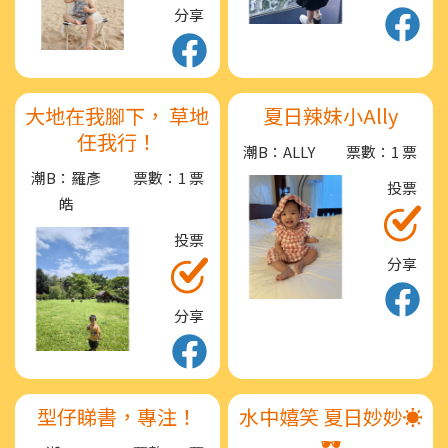
分享
大地在我腳下， 草地
夏日辣妹小Ally
任我行！
潮B：ALLY
票數：1 票
潮B：羅彥
票數：1 票
投票
皓
投票
分享
分享
型仔睇書，專注！
水中嬉笑 夏日妙妙☀️
🕶️