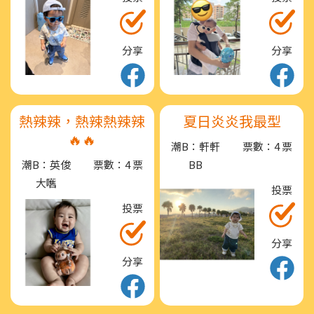
分享
分享
熱辣辣，熱辣熱辣辣
夏日炎炎我最型
🔥🔥
潮B：軒軒
票數：4 票
潮B：英俊
票數：4 票
BB
大嚿
投票
投票
分享
分享