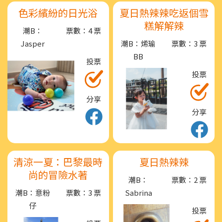
色彩繽紛的日光浴
夏日熱辣辣吃返個雪
糕解解辣
潮B：
票數：4 票
Jasper
潮B：烯瑜
票數：3 票
BB
投票
投票
分享
分享
清涼一夏：巴黎最時
夏日熱辣辣
尚的冒險水著
潮B：
票數：2 票
潮B：意粉
票數：3 票
Sabrina
仔
投票