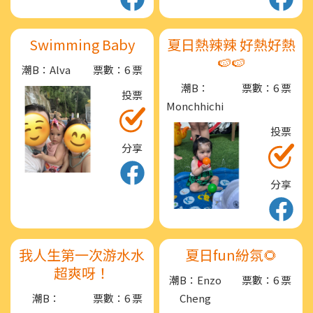
Swimming Baby
夏日熱辣辣 好熱好熱
🍉🍉
潮B：Alva
票數：6 票
潮B：
票數：6 票
投票
Monchhichi
投票
分享
分享
我人生第一次游水水
夏日fun紛氛🌻
超爽呀！
潮B：Enzo
票數：6 票
潮B：
票數：6 票
Cheng