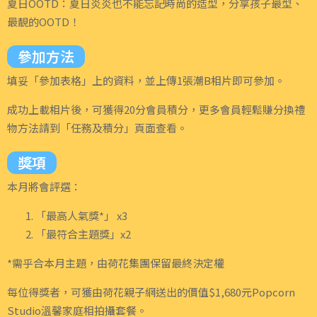
夏日OOTD：夏日炎炎也不能忘記時尚的造型，分享孩子最型、
最靚的OOTD！
參加方法
填妥「參加表格」上的資料，並上傳1張潮B相片即可參加。
成功上載相片後，可獲得20分會員積分，更多會員輕鬆賺分換禮
物方法請到「任務及積分」頁面查看。
獎項
本月將會評選：
「最高人氣獎*」 x3
「最符合主題獎」x2
*需乎合本月主題，由荷花集團保留最終決定權
每位得獎者，可獲由荷花親子網送出的價值$1,680元Popcorn
Studio溫馨家庭相拍攝套餐。