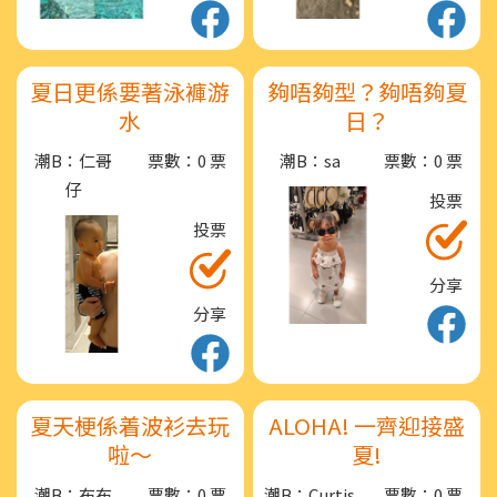
夏日更係要著泳褲游
夠唔夠型？夠唔夠夏
水
日？
潮B：仁哥
票數：0 票
潮B：sa
票數：0 票
仔
投票
投票
分享
分享
夏天梗係着波衫去玩
ALOHA! 一齊迎接盛
啦～
夏!
潮B：布布
票數：0 票
潮B：Curtis
票數：0 票