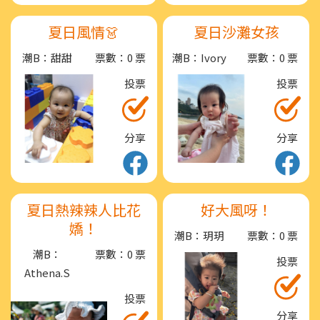
夏日風情👗
夏日沙灘女孩
潮B：甜甜
票數：0 票
潮B：Ivory
票數：0 票
投票
投票
分享
分享
夏日熱辣辣人比花
好大風呀！
嬌！
潮B：玥玥
票數：0 票
潮B：
票數：0 票
投票
Athena.S
投票
分享