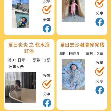
投票
分享
分享
夏日炎炎 之 乾水浴
夏日去沙灘瞓覺覺豬
缸浴
潮B：昀昀B
票數：2 票
潮B：日青
票數：2 票
投票
日青女未
投票
分享
分享