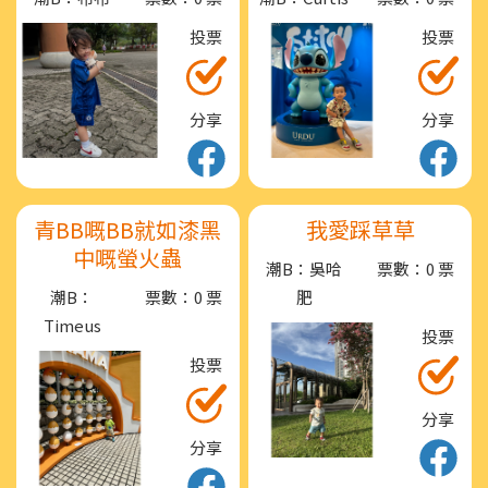
投票
投票
分享
分享
青BB嘅BB就如漆黑
我愛踩草草
中嘅螢火蟲
潮B：吳哈
票數：0 票
潮B：
票數：0 票
肥
Timeus
投票
投票
分享
分享