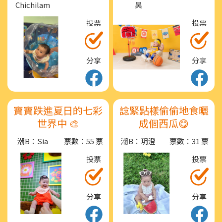
Chichilam
昊
投票
投票
分享
分享
寶寶跌進夏日的七彩
諗緊點樣偷偷地食曬
世界中 🎨
成個西瓜😋
潮B：Sia
票數：55 票
潮B：玥澄
票數：31 票
投票
投票
分享
分享