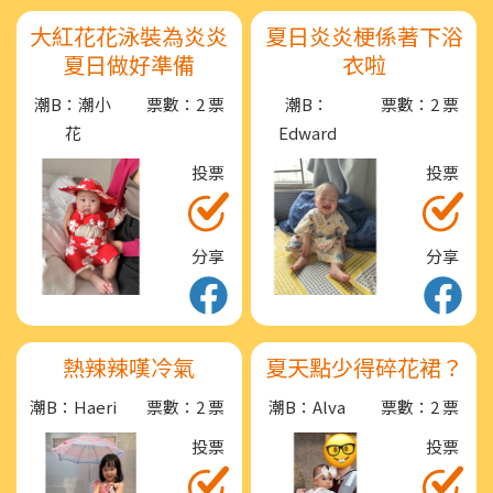
大紅花花泳裝為炎炎
夏日炎炎梗係著下浴
夏日做好準備
衣啦
潮B：潮小
票數：2 票
潮B：
票數：2 票
花
Edward
投票
投票
分享
分享
熱辣辣嘆冷氣
夏天點少得碎花裙？
潮B：Haeri
票數：2 票
潮B：Alva
票數：2 票
投票
投票