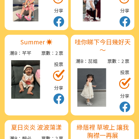
分享
分享
Summer ☀️
哇你睇下今日幾好天
～
潮B：芊芊
票數：2 票
潮B：蕊姐
票數：2 票
投票
投票
分享
分享
夏日炎炎 波波蕩漾
綠蔭裡 草坡上 讓我
胸襟一再展
潮B：靚必
票數：2 票