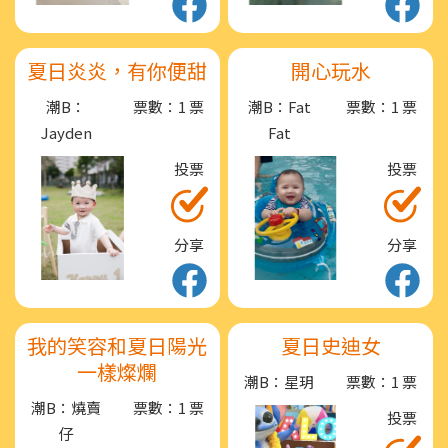
夏日炎炎，有你便甜
開心玩水
潮B：
票數：1 票
潮B：Fat
票數：1 票
Jayden
Fat
投票
投票
分享
分享
我的笑容和夏日陽光
夏日史迪女
一樣燦爛
潮B：星玥
票數：1 票
潮B：燒賣
票數：1 票
投票
仔