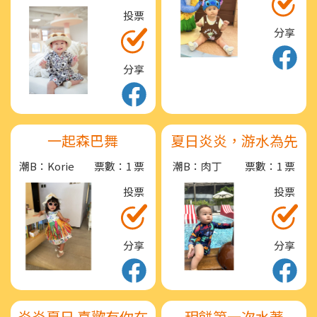
投票
分享
分享
一起森巴舞
夏日炎炎，游水為先
潮B：Korie
票數：1 票
潮B：肉丁
票數：1 票
投票
投票
分享
分享
炎炎夏日 喜歡有你在
玥餅第一次水著