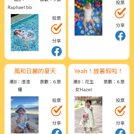
投票
Raphael bb
投票
分享
分享
風和日麗的夏天
Yeah！放暑假啦！
潮B：渣渣
票數：6 票
潮B：花生
票數：6 票
權
女Hazel
投票
投票
分享
分享