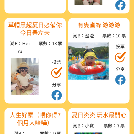
草帽黑超夏日必備你
有隻蜜蜂 游游游
今日帶左未
潮B：澄澄
票數：10 票
潮B：Hei
票數：13 票
投票
Yu
投票
分享
分享
人生好累（喂你得7
夏日炎炎 玩水最開心
個月大喳喎）
潮B：小寶
票數：7 票
潮B：
票數：9 票