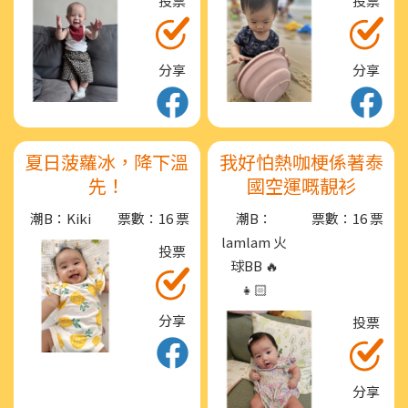
投票
投票
分享
分享
夏日菠蘿冰，降下溫
我好怕熱咖梗係著泰
先！
國空運嘅靚衫
潮B：Kiki
票數：16 票
潮B：
票數：16 票
lamlam 火
投票
球BB 🔥
👧🏻
分享
投票
分享