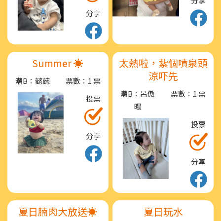
分享
分享
Summer ☀️
太熱啦，紥個噴泉頭
涼吓先
潮B：懿懿
票數：1 票
潮B：呂傲
票數：1 票
投票
暘
投票
分享
分享
夏日腩肉大放送☀️
夏日玩水