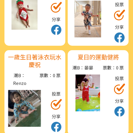
投票
分享
分享
一歲生日著泳衣玩水
夏日的運動健將
慶祝
潮B：晏晏
票數：0 票
潮B：
票數：0 票
投票
Renzo
投票
分享
分享